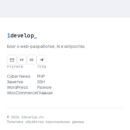
1
develop
_
Блог о web-разработке, AI и хитростях.
VK
OK
РУБРИКИ
ТЕМЫ
Cyber News
PHP
Заметки
SSH
WordPress
Разное
WooCommerce
Главная
© 2026 1develop.ru
Политика обработки персональных данных