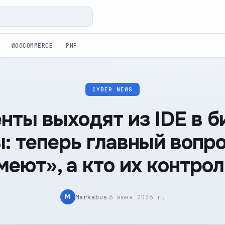
WOOCOMMERCE
PHP
CYBER NEWS
енты выходят из IDE в б
: теперь главный вопро
меют», а кто их контро
·
Markabus
6 июня 2026 г.
M