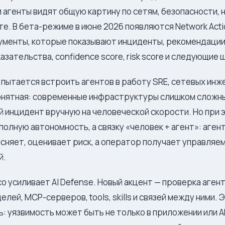
и агенты видят общую картину по сетям, безопасности,
е. В бета-режиме в июне 2026 появляются Network Acti
ументы, которые показывают инциденты, рекомендации
зательства, confidence score, risk score и следующие 
 пытается встроить агентов в работу SRE, сетевых инже
понятная: современные инфраструктуры слишком сложны
 инцидент вручную на человеческой скорости. Но при э
полную автономность, а связку «человек + агент»: аген
сняет, оценивает риск, а оператор получает управляе
й.
o усиливает AI Defense. Новый акцент — проверка аген
елей, MCP-серверов, tools, skills и связей между ними.
 уязвимость может быть не только в приложении или API,