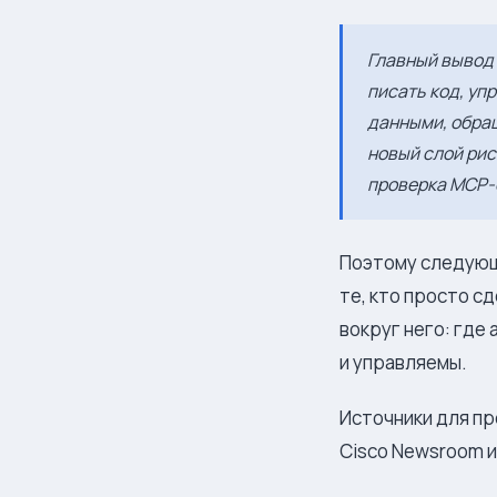
Главный вывод 
писать код, уп
данными, обращ
новый слой рис
проверка MCP-с
Поэтому следующи
те, кто просто с
вокруг него: где
и управляемы.
Источники для про
Cisco Newsroom и 