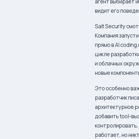
агент выбирает и
видит его поведе
Salt Security см
Компания запусти
прямо в AI codin
цикле разработки.
и облачных окруж
новые компонент
Это особенно важ
разработчик писа
архитектурное ре
добавить tool-вы
контролировать, 
работает, но никт