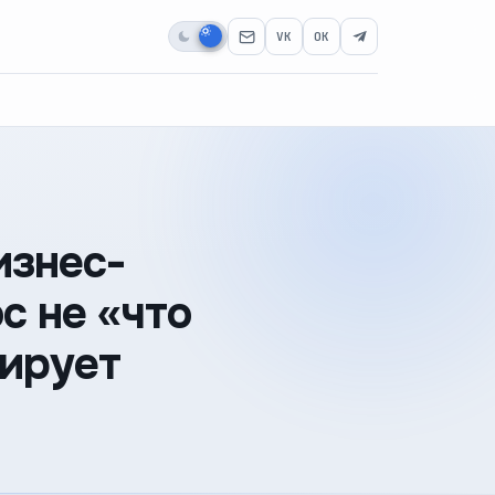
VK
OK
изнес-
с не «что
лирует