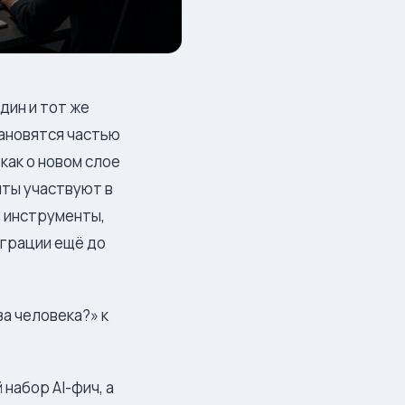
дин и тот же
тановятся частью
как о новом слое
енты участвуют в
т инструменты,
еграции ещё до
за человека?» к
 набор AI-фич, а