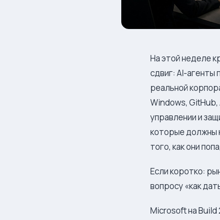
На этой неделе к
сдвиг: AI-агенты
реальной корпора
Windows, GitHub, 
управлении и защ
которые должны к
того, как они поп
Если коротко: ры
вопросу «как дат
Microsoft на Buil