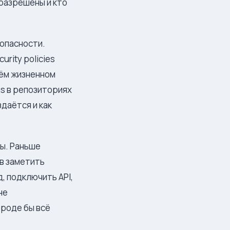
 разрешены и кто
зопасности.
rity policies
сём жизненном
ns в репозиториях
даётся и как
ты. Раньше
в заметить
, подключить API,
не
вроде бы всё