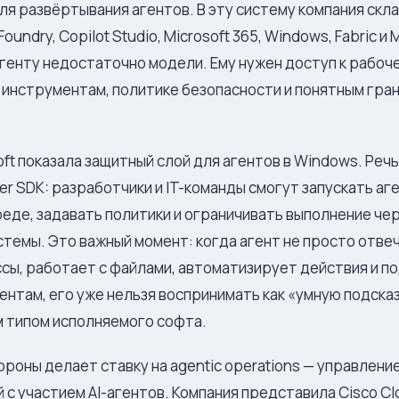
ля развёртывания агентов. В эту систему компания скл
Foundry, Copilot Studio, Microsoft 365, Windows, Fabric и M
генту недостаточно модели. Ему нужен доступ к рабоч
 инструментам, политике безопасности и понятным гран
ft показала защитный слой для агентов в Windows. Речь 
ner SDK: разработчики и IT-команды смогут запускать аг
еде, задавать политики и ограничивать выполнение че
темы. Это важный момент: когда агент не просто отвеча
сы, работает с файлами, автоматизирует действия и п
нтам, его уже нельзя воспринимать как «умную подсказ
м типом исполняемого софта.
ороны делает ставку на agentic operations — управлени
с участием AI-агентов. Компания представила Cisco Clo