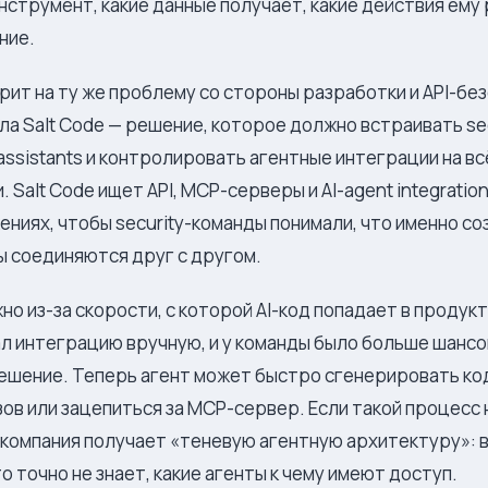
нструмент, какие данные получает, какие действия ему
ние.
отрит на ту же проблему со стороны разработки и API-бе
ла Salt Code — решение, которое должно встраивать secu
g assistants и контролировать агентные интеграции на в
 Salt Code ищет API, MCP-серверы и AI-agent integratio
ениях, чтобы security-команды понимали, что именно соз
ы соединяются друг с другом.
но из-за скорости, с которой AI-код попадает в продук
л интеграцию вручную, и у команды было больше шансо
шение. Теперь агент может быстро сгенерировать код
зов или зацепиться за MCP-сервер. Если такой процесс 
компания получает «теневую агентную архитектуру»: 
о точно не знает, какие агенты к чему имеют доступ.