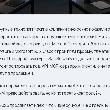
рупные технологические компании синхронно показали о
 перестают быть просто помощниками в чате или IDE и с
тивной инфраструктуры. Microsoft говорит об агентах 
Azure и Microsoft 365. Cisco строит платформу, где аг
ите IT-инфраструктуры. Salt Security отдельно выводи
онтролировать код, API, MCP-серверы и агентные инт
адут в продакшен.
нок переходит от вопроса «может ли AI что-то сделать 
ь AI право действовать, но не потерять контроль?».
d 2026 продвигает идею, что бизнесу нужен не отдельный