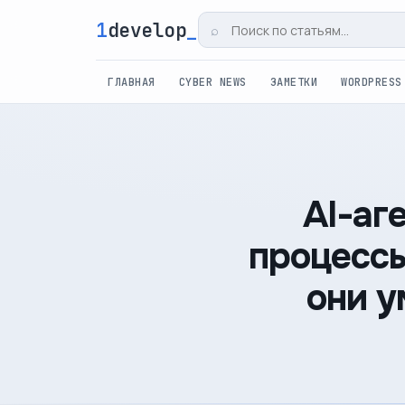
1
develop
_
⌕
ГЛАВНАЯ
CYBER NEWS
ЗАМЕТКИ
WORDPRESS
AI-аг
процессы
они у