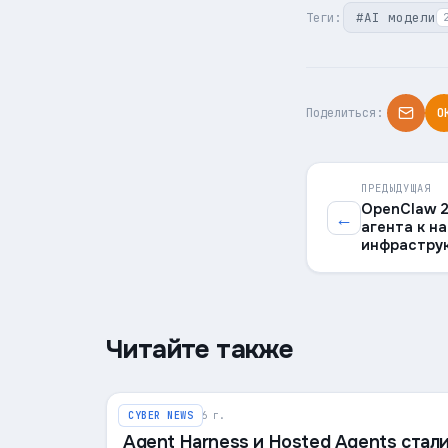
#
AI модели
Теги:
Поделиться:
O
ПРЕДЫДУЩАЯ
OpenClaw 2
←
агента к н
инфрастру
Читайте также
8 августа 2026 г.
CYBER NEWS
Agent Harness и Hosted Agents стал