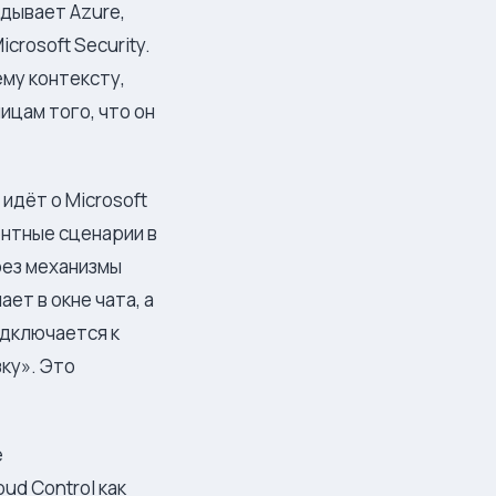
адывает Azure,
icrosoft Security.
ему контексту,
ицам того, что он
идёт о Microsoft
ентные сценарии в
рез механизмы
ет в окне чата, а
одключается к
ку». Это
е
ud Control как