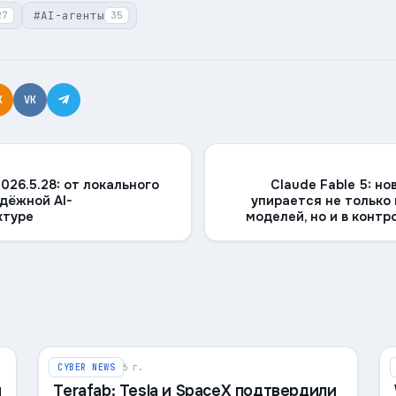
#
AI-агенты
27
35
K
VK
026.5.28: от локального
Claude Fable 5: но
адёжной AI-
упирается не только
ктуре
моделей, но и в контр
8 августа 2026 г.
CYBER NEWS
и
Terafab: Tesla и SpaceX подтвердили