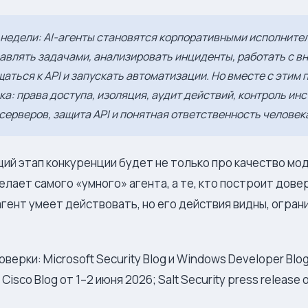
недели: AI-агенты становятся корпоративными исполнител
равлять задачами, анализировать инциденты, работать с в
аться к API и запускать автоматизации. Но вместе с этим
ка: права доступа, изоляция, аудит действий, контроль ин
ерверов, защита API и понятная ответственность человек
й этап конкуренции будет не только про качество мо
делает самого «умного» агента, а те, кто построит дов
 агент умеет действовать, но его действия видны, огра
верки: Microsoft Security Blog и Windows Developer Blog
Cisco Blog от 1–2 июня 2026; Salt Security press release 