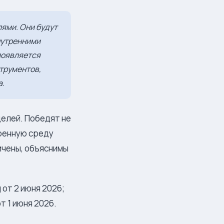
ями. Они будут
нутренними
 появляется
струментов,
а.
делей. Победят не
еренную среду
ничены, объяснимы
 от 2 июня 2026;
от 1 июня 2026.