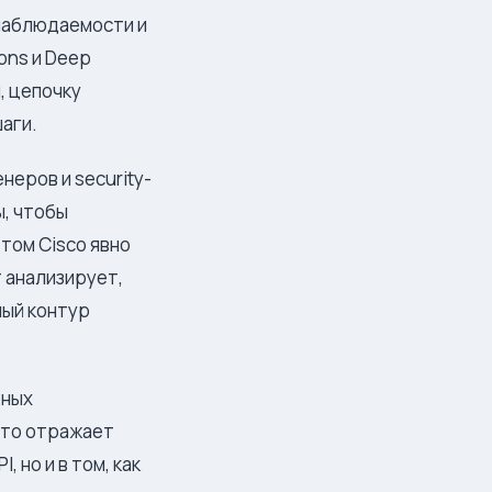
 наблюдаемости и
ons и Deep
, цепочку
шаги.
неров и security-
, чтобы
том Cisco явно
т анализирует,
мый контур
тных
 Это отражает
 но и в том, как