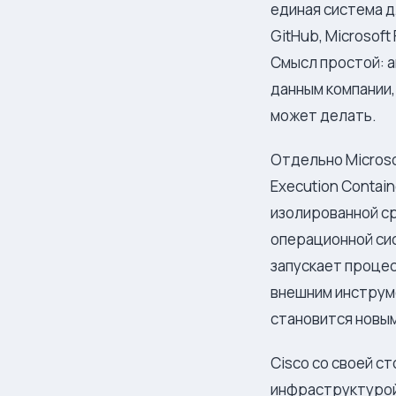
единая система д
GitHub, Microsoft 
Смысл простой: а
данным компании,
может делать.
Отдельно Microso
Execution Contai
изолированной ср
операционной сис
запускает процес
внешним инструме
становится новы
Cisco со своей ст
инфраструктурой 