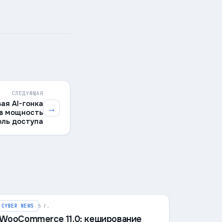
СЛЕДУЮЩАЯ
вая AI-гонка
→
 в мощность
оль доступа
6 августа 2026 г.
CYBER NEWS
WooCommerce 11.0: кеширование